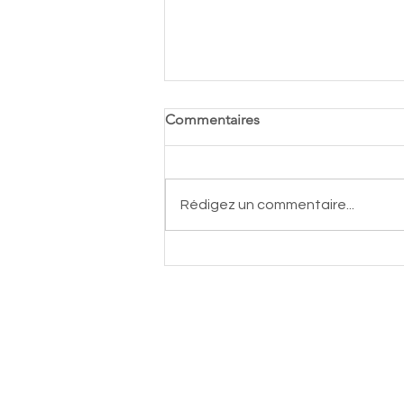
Commentaires
Rédigez un commentaire...
Groupe Central Autos
devient partenaire majeur du
TCSGL
Contact
Tennis Club Saint Genis Laval
Allée de L'équinoxe
69230 Saint Genis Laval