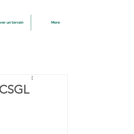
ver un terrain
More
 TCSGL