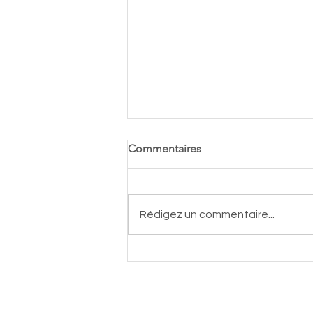
Commentaires
Rédigez un commentaire...
Groupe Central Autos
devient partenaire majeur du
TCSGL
Contact