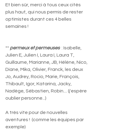
Et bien sûr, merci à tous ceux cités 
plus haut, qui nous permis de rester 
optimistes durant ces 4 belles 
semaines ! 
** 
permeux et permeuses 
 : Isabelle, 
Julien E, Julien I, Laura I, Laura T, 
Guillaume, Marianne, JB, Hélène, Nico, 
Diane, Mika, Olivier, Franck, les deux 
Jo, Audrey, Rocio, Marie, François, 
Thibault, Igor, Katarina, Jacky, 
Nadège, Sébastien, Robin.... (j'espère 
oublier personne...)
A très vite pour de nouvelles 
aventures !  (comme les équipes par 
exemple)