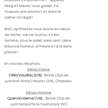
joueuses s'impatientent : appelez 
Greg et laissez vous guider, il a 
toujours une solution, et dans le 
calme. Un régal ! 
Bref, optimistes nous avons eu raison 
de rester, car ce tournoi, il s'est 
terminé, sous le soleil, sans vent, dans 
la bonne humeur, à l'heure et à la date 
prévue !
En voici les résultats : 
Sénior Dame 
Célia Vaudiau (2/6), 
Tennis Club de 
Lyon 
bat Anna Creuzet (3/6), 
Chassieu  
Sénior Homme
Quentin Iderne (1/6) ,
Tennis Club de 
Lyon
 remporte le tournoi par WO