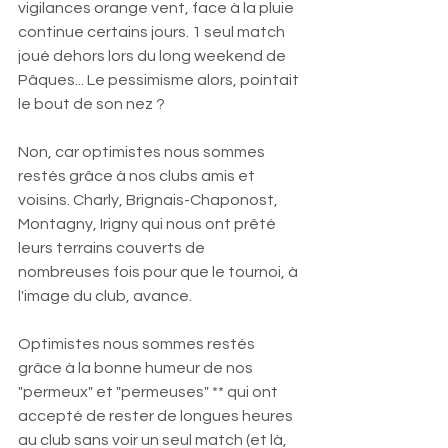
vigilances orange vent, face à la pluie 
continue certains jours. 1 seul match 
joué dehors lors du long weekend de 
Pâques... Le pessimisme alors, pointait 
le bout de son nez ? 
Non, car optimistes nous sommes 
restés grâce à nos clubs amis et 
voisins. Charly, Brignais-Chaponost, 
Montagny, Irigny qui nous ont prêté 
leurs terrains couverts de 
nombreuses fois pour que le tournoi, à 
l'image du club, avance. 
Optimistes nous sommes restés 
grâce à la bonne humeur de nos 
"permeux" et "permeuses" ** qui ont 
accepté de rester de longues heures 
au club sans voir un seul match (et là, 