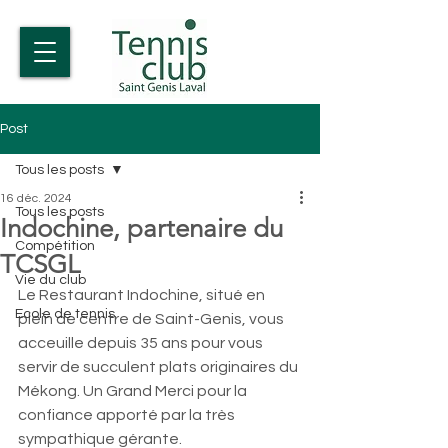
Post
Tous les posts
16 déc. 2024
Tous les posts
Indochine, partenaire du
Compétition
TCSGL
Vie du club
Le Restaurant Indochine, situé en 
Ecole de tennis
plein de centre de Saint-Genis, vous 
acceuille depuis 35 ans pour vous 
servir de succulent plats originaires du 
Mékong. Un Grand Merci pour la 
confiance apporté par la très 
sympathique gérante. 