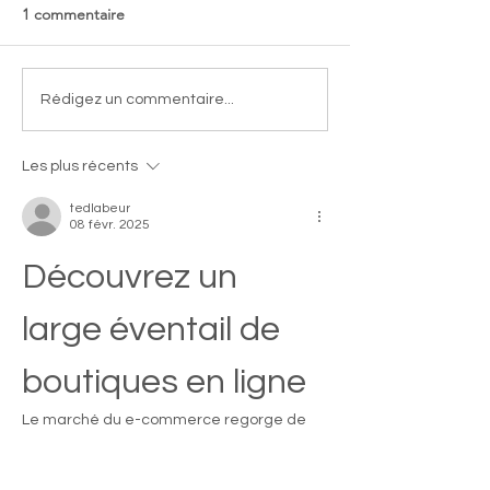
1 commentaire
Open de Pâques
Le beau parcour
Rédigez un commentaire...
l'équipe 1
Les plus récents
tedlabeur
08 févr. 2025
Découvrez un 
large éventail de 
boutiques en ligne
Le marché du e-commerce regorge de 
possibilités, offrant une variété 
impressionnante de boutiques en ligne.  
Que vous recherchiez des accessoires de 