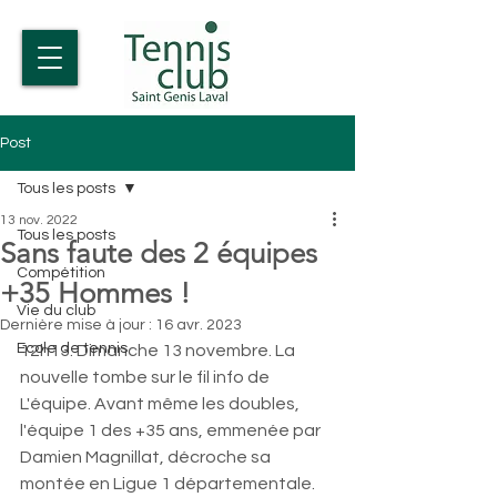
Post
Tous les posts
13 nov. 2022
Tous les posts
Sans faute des 2 équipes
Compétition
+35 Hommes !
Vie du club
Dernière mise à jour :
16 avr. 2023
Ecole de tennis
12h13. Dimanche 13 novembre. La 
nouvelle tombe sur le fil info de 
L'équipe. Avant même les doubles, 
l'équipe 1 des +35 ans, emmenée par 
Damien Magnillat, décroche sa 
montée en Ligue 1 départementale. 