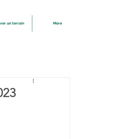
ver un terrain
More
023