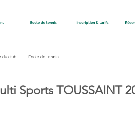
nt
Ecole de tennis
Inscription & tarifs
Réser
e du club
Ecole de tennis
ulti Sports TOUSSAINT 2