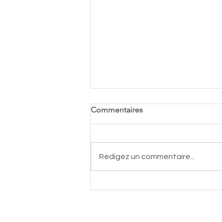
Commentaires
Rédigez un commentaire...
Groupe Central Autos
devient partenaire majeur du
TCSGL
Contact