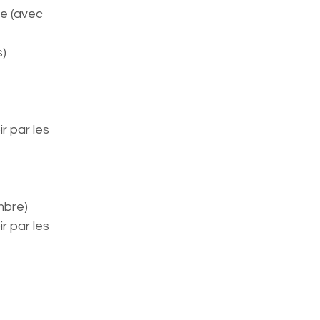
e (avec 
s)
 par les 
mbre)
 par les 