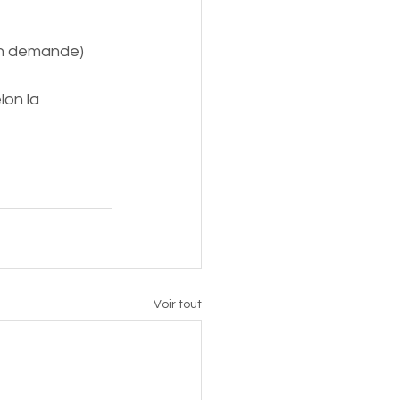
lon demande)
on la 
Voir tout