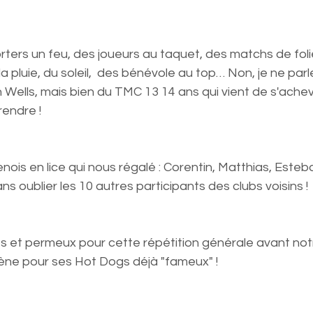
ters un feu, des joueurs au taquet, des matchs de foli
 la pluie, du soleil,  des bénévole au top… Non, je ne par
 Wells, mais bien du TMC 13 14 ans qui vient de s'ache
rendre !
nois en lice qui nous régalé : Corentin, Matthias, Esteb
s oublier les 10 autres participants des clubs voisins !
 et permeux pour cette répétition générale avant no
ène pour ses Hot Dogs déjà "fameux" ! 