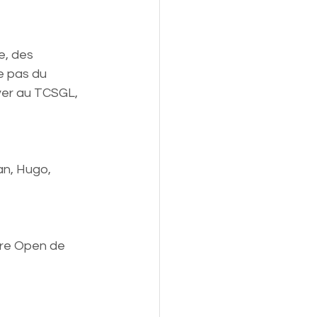
e, des 
le pas du 
ver au TCSGL, 
an, Hugo, 
tre Open de 