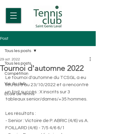
Post
Tous les posts
29 oct. 2022
Tous les posts
Tournoi d'automne 2022
Compétition
Le tournoi d'automne du TCSGL a eu 
Vie du club
lieu du 8 au 23/10/2022 et a rencontré 
un fort succès : X inscrits sur 3 
Ecole de tennis
tableaux senior/dames/+35 hommes.
Les résultats :
- Senior : Victoire de P. ABRIC (4/6) vs A. 
FOILLARD (4/6) - 7/5 4/6 6/1